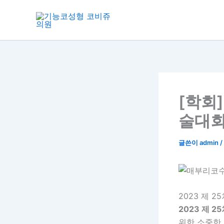
콘
텐
츠
로
건
너
뛰
기
[학회
술대
글쓴이
admin
/
2023 제 
2023 제 
위한 소중한