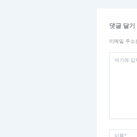
댓글 달기
이메일 주소
여
기
에
입
력
하
세
요...
이