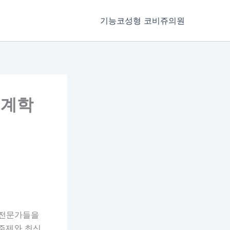
기능코성형 코비쥬의원
춘계학
 전문가들을
 주제와 최신