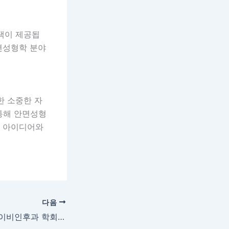
택이 제공됩
안면성형학 분야
한 소중한 자
통해 안면성형
운 아이디어와
다음
[학회] 2023 국제 이비인후과 학회 (ICORL2023)