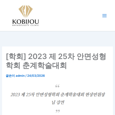
콘
텐
츠
로
건
너
뛰
기
[학회] 2023 제 25차 안면성형
학회 춘계학술대회
글쓴이
admin
/
24/03/2026