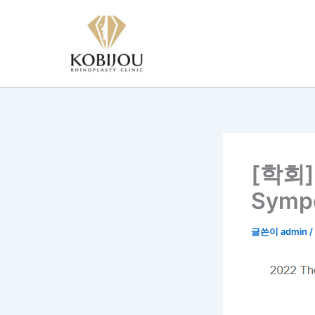
콘
텐
츠
로
건
너
뛰
기
[학회] 
Symp
글쓴이
admin
/