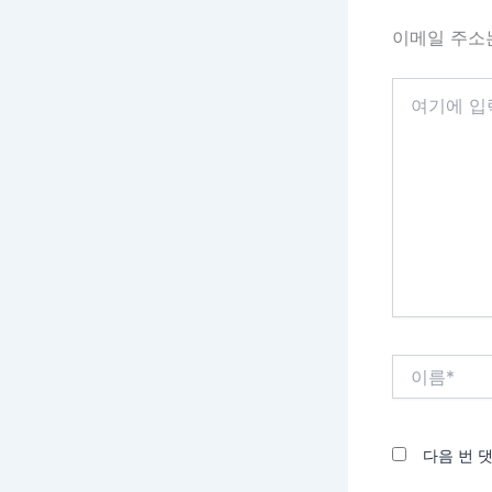
이메일 주소
여
기
에
입
력
하
세
요...
이
름
*
다음 번 