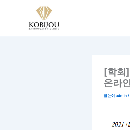
콘
텐
츠
로
건
너
뛰
기
[학회
온라인
글쓴이
admin
/