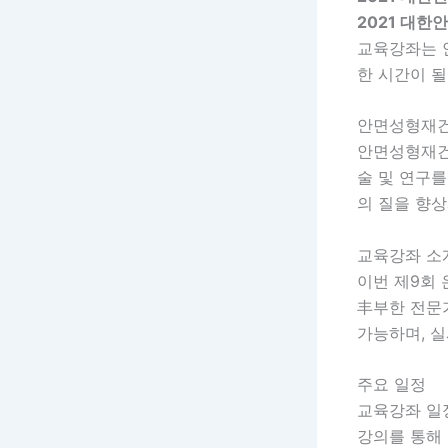
2021 대
교육강좌는 
한 시간이 될
안면성형재
안면성형재건
술 및 연구를
의 질을 향
교육강좌 소
이번 제9회
丰부한 전문
가능하며, 
주요 일정
교육강좌 
강의를 통해