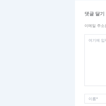
댓글 달기
이메일 주소
여
기
에
입
력
하
세
요...
이
름
*