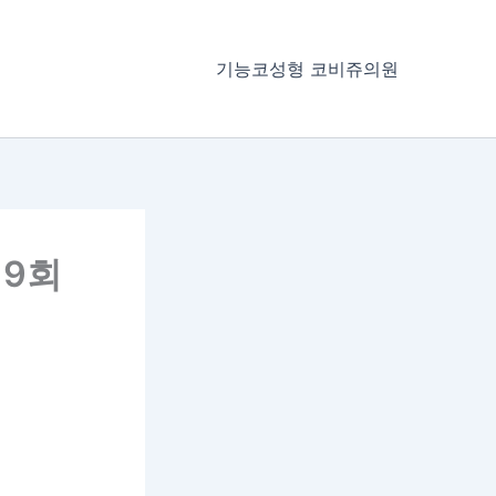
기능코성형 코비쥬의원
제9회