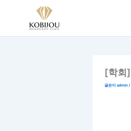
콘
텐
츠
로
건
너
뛰
기
[학회
글쓴이
admin
/