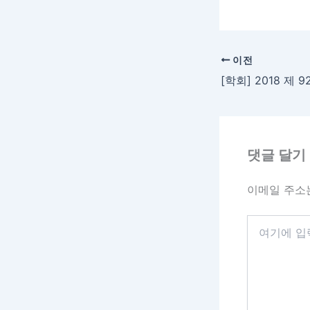
이전
댓글 달기
이메일 주소
여
기
에
입
력
하
세