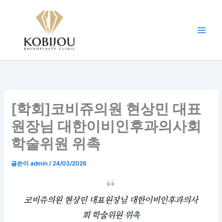
콘
텐
츠
로
건
너
뛰
기
[학회]코비쥬의원 현상민 대표
원장님 대한이비인후과의사회
학술위원 위촉
글쓴이
admin
/
24/03/2026