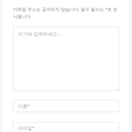
이메일 주소는 공개되지 않습니다.
필수 필드는
*
로 표
시됩니다
여
기
에
입
력
하
세
요...
이
름
*
이
메