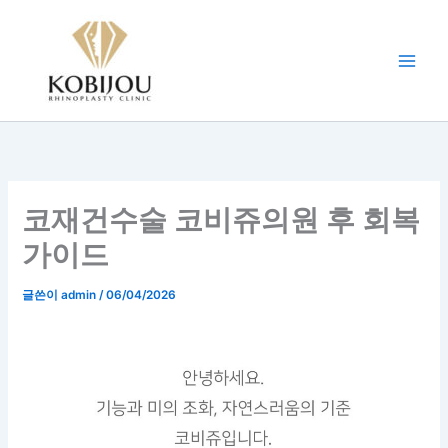
콘
텐
츠
로
건
너
뛰
기
코재건수술 코비쥬의원 후 회복
가이드
글쓴이
admin
/
06/04/2026