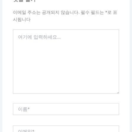
이메일 주소는 공개되지 않습니다.
필수 필드는
*
로 표
시됩니다
여
기
에
입
력
하
세
요...
이
름
*
이