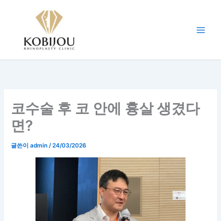
콘
텐
츠
로
건
너
뛰
기
코수술 후 코 안에 흉살 생겼다
면?
글쓴이
admin
/
24/03/2026