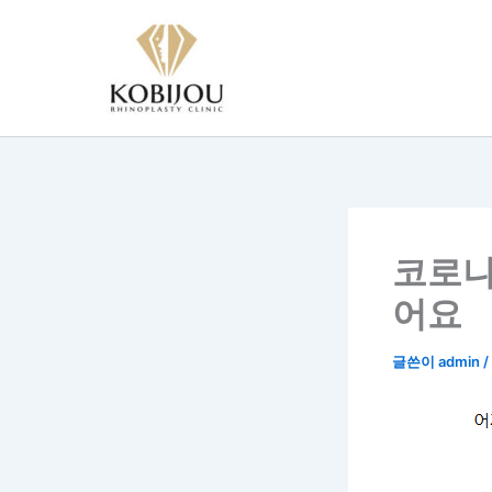
콘
텐
츠
로
건
너
뛰
기
코로나
어요
글쓴이
admin
/