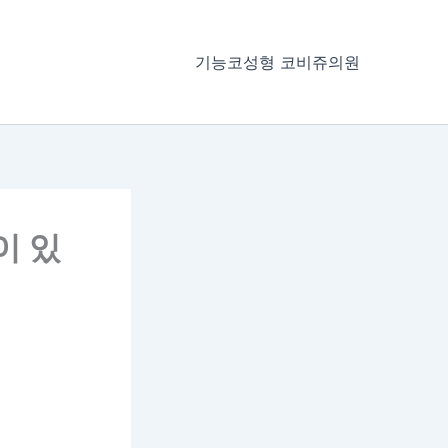
기능코성형 코비쥬의원
이 있