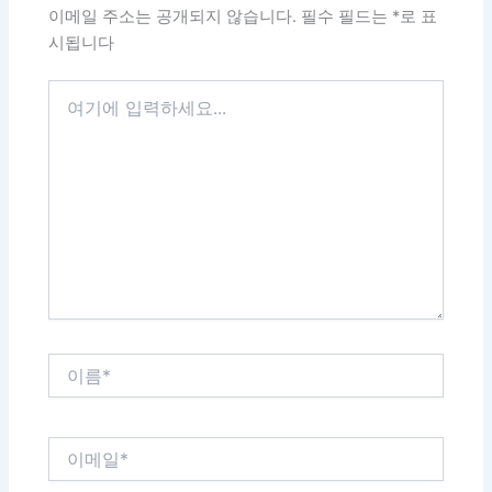
이메일 주소는 공개되지 않습니다.
필수 필드는
*
로 표
시됩니다
여
기
에
입
력
하
세
요...
이
름
*
이
메
일