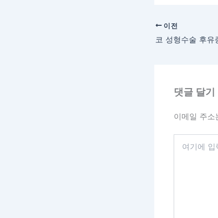
이전
댓글 달기
이메일 주소
여
기
에
입
력
하
세
요...