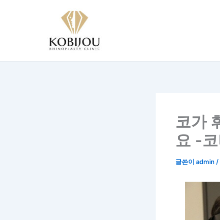
콘
텐
츠
로
건
너
뛰
기
코가 
요 -
글쓴이
admin
/