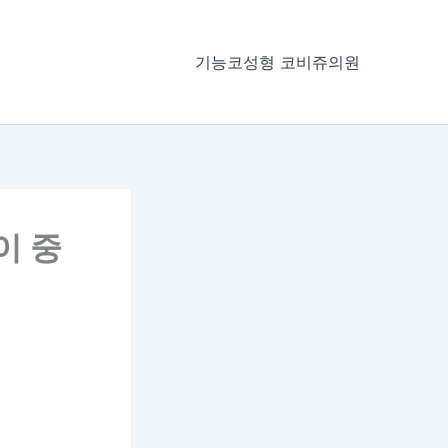
기능코성형 코비쥬의원
이 중