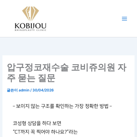
콘
텐
츠
로
건
너
뛰
기
압구정코재수술 코비쥬의원 자
주 묻는 질문
글쓴이
admin
/
30/04/2026