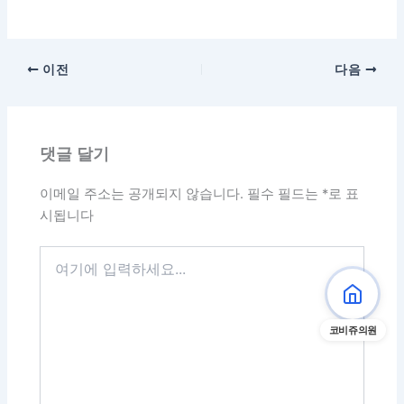
이전
다음
댓글 달기
이메일 주소는 공개되지 않습니다.
필수 필드는
*
로 표
시됩니다
여
기
에
입
력
코비쥬의원
하
세
요...