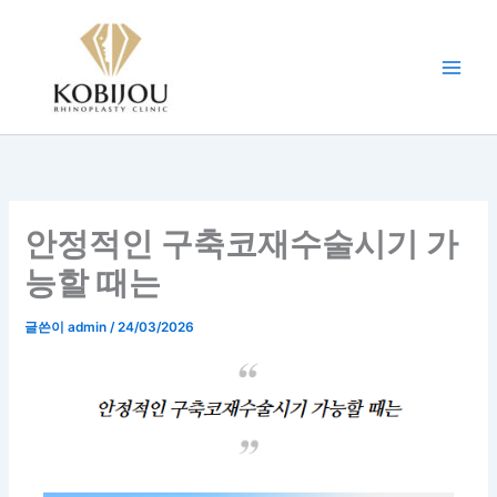
콘
텐
츠
로
건
너
뛰
기
안정적인 구축코재수술시기 가
능할 때는
글쓴이
admin
/
24/03/2026