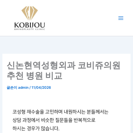
콘
텐
츠
로
건
너
뛰
기
신논현역성형외과 코비쥬의원
추천 병원 비교
글쓴이
admin
/
11/04/2026