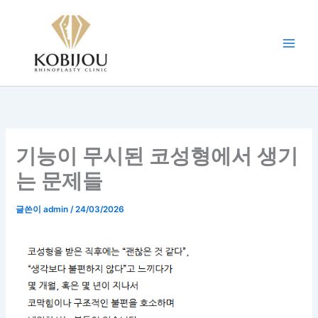
콘
텐
츠
로
건
너
뛰
기
기능이 무시된 코성형에서 생기
는 문제들
글쓴이
admin
/
24/03/2026