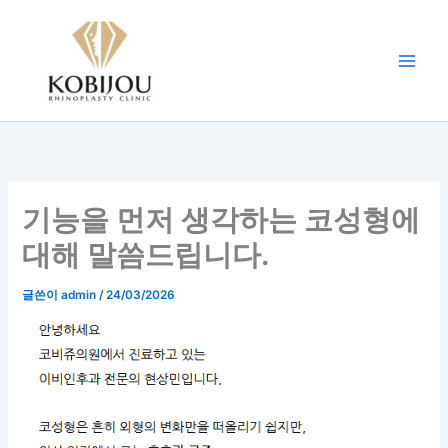
콘
텐
츠
로
건
너
뛰
기
기능을 먼저 생각하는 코성형에
대해 말씀드립니다.
글쓴이
admin
/
24/03/2026