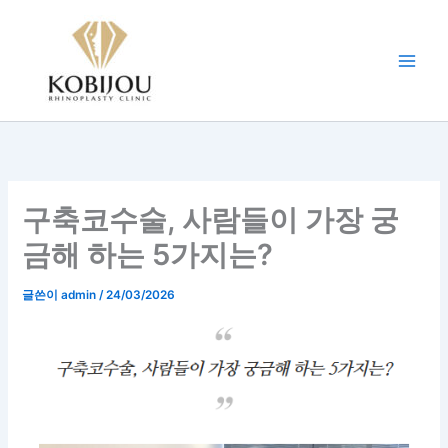
콘
텐
츠
로
건
너
뛰
기
구축코수술, 사람들이 가장 궁
금해 하는 5가지는?
글쓴이
admin
/
24/03/2026