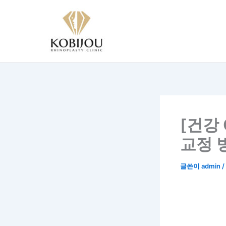
콘
텐
츠
로
건
너
뛰
기
[건강
교정 
글쓴이
admin
/