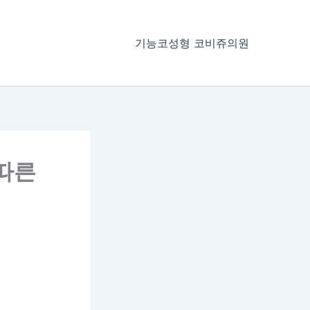
기능코성형 코비쥬의원
 따른