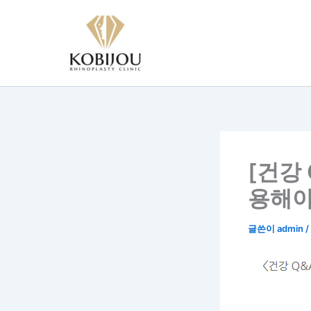
콘
텐
츠
로
건
너
뛰
기
[건강
용해야
글쓴이
admin
/