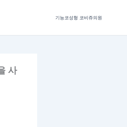
기능코성형 코비쥬의원
을 사