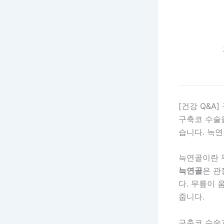
[건강 Q&A
구축코 수술
습니다. 늑
늑연골이란 
늑연골
은 관
다. 무릎이 
줍니다.
구축코 수술