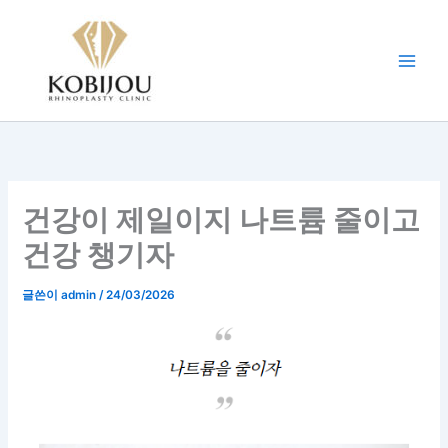
콘
텐
츠
로
건
너
뛰
기
건강이 제일이지 나트륨 줄이고
건강 챙기자
글쓴이
admin
/
24/03/2026