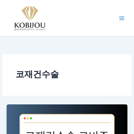
콘
텐
츠
로
건
너
뛰
기
코재건수술