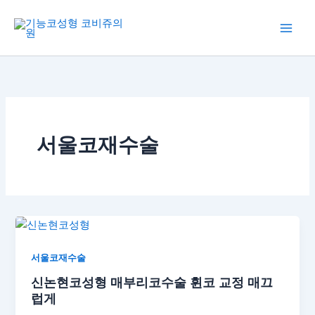
콘
텐
츠
로
건
너
뛰
기
서울코재수술
서울코재수술
신논현코성형 매부리코수술 휜코 교정 매끄
럽게