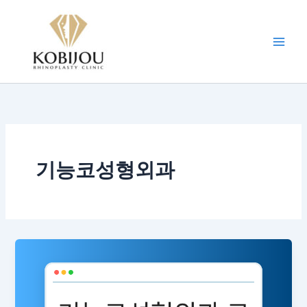
콘
텐
츠
로
건
너
뛰
기
기능코성형외과